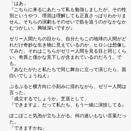
「はあ」
『こちらに来るにあたって私も勉強しましたが、その性
別というやつ、理屈は理解しても正直さっぱりわかりま
せん。そちらの演劇もそのせいで筋を追うのがなかなか
むつかしい。興味深いですが』
ゼリー人間たちの目から、自分たちこの地球の人間がど
れだけ奇妙な生き物に見えているのか、ヒロシは想像し
てみた。それはこちらがゼリー人間を見る目と同じくら
い、奇異と僅かな見下しが含まれているのだろう。で
も。
『あなたがたと私たちで同じ舞台に立って演じたら、面
白いでしょうねえ』
ぷるぷると横方向に小刻みに揺れながら、ゼリー人間は
言った。
「成立するでしょうか。芝居として」
『できますよ。だって私たち、もう一緒に演技してる』
ぽこぽこと気泡が立ち上がる。何の迷いもない言葉だっ
た。
「できますかね」