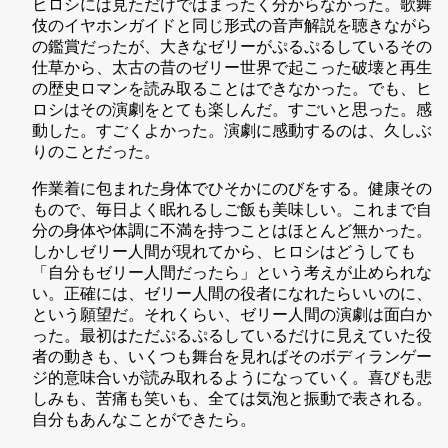
ヒロシには見ただけではまったく分からなかった。歌舞
伎のイヤホンガイドと同じ形式の音声解説を聴きながら
の鑑賞だったが、大きなゼリーがぷるぷるしているその
仕草から、太古の昔のゼリー世界で起こった破壊と再生
の歴史ロマンを読み取ることはできなかった。でも、ヒ
ロシはその演劇をとても楽しんだ。すごいと思った。感
動した。すごくよかった。演劇に感動するのは、久しぶ
りのことだった。
作業着に包まれた身体でひそかにのびをする。健康その
もので、毎日よく眠れるしご飯も美味しい。これまで自
分の身体や体調に不満を持つことはほとんど無かった。
しかしゼリー人間が現れてから、ヒロシはどうしても
「自分もゼリー人間だったら」という考えが止められな
い。正確には、ゼリー人間の役者になれたらいいのに、
という願望だ。それくらい、ゼリー人間の演劇は面白か
った。最初はただぷるぷるしているだけに見えていた役
者の動きも、いくつも舞台を見ればそのボディランゲー
ジ的意味合いが読み取れるようになっていく。喜びも悲
しみも、苦痛も笑いも、全ては気泡と振動で表される。
自分もあんなことができたら。