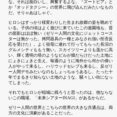
な。それは面白いし、興奮するよな。『ズートピア』と
か『オッドタクシー』の世界に飛び込んだみたいなもの
だ。そりゃあはしゃぐ。
ヒロシはすっかり様変わりした生まれ故郷の姿を眺めて
いる。子供の頃はよく遊びに来ていたこの遊園地も、昔
の面影はほぼ無い（ゼリー人間の文化にジェットコース
ターは無かった。拷問器具の一種とみなされ強い拒否反
応を受けた）。よく祖母に連れて行ってもらった長沼の
グルメシティももう無い。スカイツリーよりも遥かに高
い、輝く透明の塔のようなビルが畑だらけだった土地に
にょきにょきと生え、毎週のように海外から何かの偉い
人がやって来るし、ハリウッドセレブも来るし、反ゼリ
ー人間デモみたいなのもしょっちゅうあるし、たった十
年でまるきり知らない土地のような、騒々しい街になっ
てしまった。
それでもヒロシが稲城に残ろうと思ったのは、他ならな
いこの職場、「未来シアターINAGI」があるからだ。
ゼリー人間の世界とこちらの世界の大きな共通点は、両
方の文化に演劇があることだった。