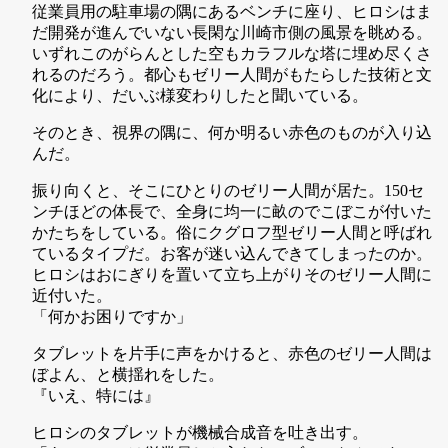
従業員用の駐車場の隅にあるベンチに座り、ヒロシはま
だ開発が進んでいない長閑な川崎市側の風景を眺める。
いずれこのがらんとした空もカラフルな塔に埋め尽くさ
れるのだろう。都心もゼリー人間がもたらした技術と文
化により、だいぶ様変わりしたと聞いている。
そのとき、視界の隅に、何か明るい赤色のものが入り込
んだ。
振り向くと、そこにひとりのゼリー人間が居た。150セ
ンチほどの体長で、全身に均一に畝のでこぼこが付いた
かたちをしている。俗にクグロフ型ゼリー人間と呼ばれ
ているタイプだ。お客が迷い込んできてしまったのか。
ヒロシはおにぎりを置いて立ち上がりそのゼリー人間に
近付いた。
「何かお困りですか」
タブレットを片手に声をかけると、赤色のゼリー人間は
ぼよん、と横揺れをした。
『いえ、特には』
ヒロシのタブレットが機械合成音を吐き出す。