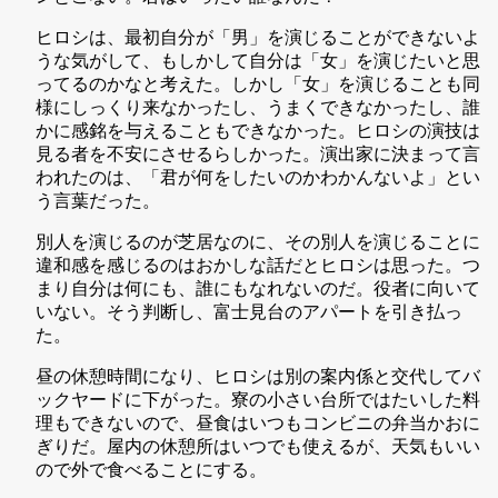
ヒロシは、最初自分が「男」を演じることができないよ
うな気がして、もしかして自分は「女」を演じたいと思
ってるのかなと考えた。しかし「女」を演じることも同
様にしっくり来なかったし、うまくできなかったし、誰
かに感銘を与えることもできなかった。ヒロシの演技は
見る者を不安にさせるらしかった。演出家に決まって言
われたのは、「君が何をしたいのかわかんないよ」とい
う言葉だった。
別人を演じるのが芝居なのに、その別人を演じることに
違和感を感じるのはおかしな話だとヒロシは思った。つ
まり自分は何にも、誰にもなれないのだ。役者に向いて
いない。そう判断し、富士見台のアパートを引き払っ
た。
昼の休憩時間になり、ヒロシは別の案内係と交代してバ
ックヤードに下がった。寮の小さい台所ではたいした料
理もできないので、昼食はいつもコンビニの弁当かおに
ぎりだ。屋内の休憩所はいつでも使えるが、天気もいい
ので外で食べることにする。