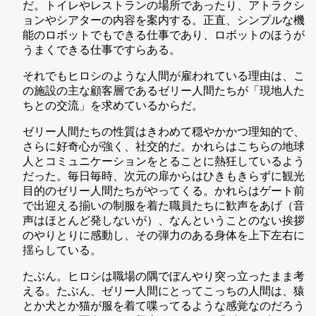
だ。トイレやレストランの場所であったり、アトラクシ
ョンやシアターの内容を案内する。正直、シンプルな機
能のロボットでもできる仕事であり、ロボットのほうが
うまくできる仕事ですらある。
それでもヒロシのような人間が雇われている理由は、こ
の施設の主な顧客層であるゼリー人間たちが「現地人た
ちとの交流」を求めているからだ。
ゼリー人間たちの性質はきわめて穏やかかつ理知的で、
さらに好奇心が強く、社交的だ。かれらはこちらの地球
人とコミュニケーションをとることに熱狂しているよう
だった。毎日毎時、次元の扉からはひきもきらずに観光
目的のゼリー人間たちがやってくる。かれらはゲート前
で出迎える揃いの制服を着た職員たちに歓声をあげ（音
声はほとんど発しないが）、なんということのない挨拶
のやりとりに感動し、その弾力のある身体を上下左右に
揺らしている。
たぶん。ヒロシは職場の隅でぼんやり突っ立ったまま考
える。たぶん、ゼリー人間にとってこっちの人間は、猿
とか犬とか猫が服を着て喋ってるような感覚なのだろう