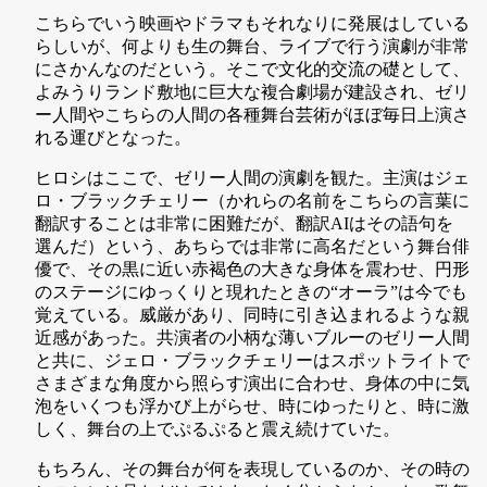
こちらでいう映画やドラマもそれなりに発展はしている
らしいが、何よりも生の舞台、ライブで行う演劇が非常
にさかんなのだという。そこで文化的交流の礎として、
よみうりランド敷地に巨大な複合劇場が建設され、ゼリ
ー人間やこちらの人間の各種舞台芸術がほぼ毎日上演さ
れる運びとなった。
ヒロシはここで、ゼリー人間の演劇を観た。主演はジェ
ロ・ブラックチェリー（かれらの名前をこちらの言葉に
翻訳することは非常に困難だが、翻訳AIはその語句を
選んだ）という、あちらでは非常に高名だという舞台俳
優で、その黒に近い赤褐色の大きな身体を震わせ、円形
のステージにゆっくりと現れたときの“オーラ”は今でも
覚えている。威厳があり、同時に引き込まれるような親
近感があった。共演者の小柄な薄いブルーのゼリー人間
と共に、ジェロ・ブラックチェリーはスポットライトで
さまざまな角度から照らす演出に合わせ、身体の中に気
泡をいくつも浮かび上がらせ、時にゆったりと、時に激
しく、舞台の上でぷるぷると震え続けていた。
もちろん、その舞台が何を表現しているのか、その時の