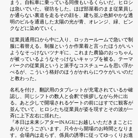
まう。自転車に乗っている同僚もいるくらいだ。ヒロシ
は急いでいた。寝坊をした。ほぼ部屋着のまま従業員し
か通らない裏道を走るその顔を、建ち並ぶ色鮮やかな透
明のビルを通過した太陽の光が青、オレンジ、緑、ピン
クなどに染めていく。
従業員通用口から中に入り、ロッカールームで急いで制
服に着替える。制服というか作業着と言ったほうがいい
ようなそっけないツナギに、これまた農協のおっちゃん
が被っているようなそっけないキャップを被る。テーマ
パークの従業員というと派手なコスチュームを思い浮か
べるが、こういう格好のほうがかれらにウケがいいのだ
と教わった。
名札を付け、翻訳用のタブレットが充電されているか確
認し、同じシフトの数人と会釈で挨拶しながら外に出
る。あと少しで開場されるゲートの前にはすでに観客が
並んでいて、ヒロシたち従業員が姿を現すとその波が一
斉に上下左右に揺れた。
『本日は未来シアターINAGIにお越しいただきまことに
ありがとうございます。只今から開場のお時間となりま
す。会場内は走らず、係員の誘導に従ってゆっくりお進