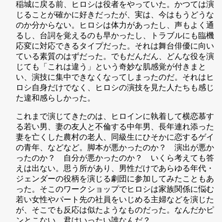
稲城に戻る前、ヒロシは役者をやっていた。かつては演
じることが確かに好きだったが、実は、今はもうどうな
のか分からない。ヒロシは体力があったし、声もよく通
るし、台詞を覚えるのも早かったし、トラブルにも臨機
応変に対応できるタイプだった。それは舞台俳優に向い
ている素質のはずだった。でもだんだん、どんな役を演
じても「これは違う」という奇妙な肌感覚が付きまと
い、演技に集中できなくなってしまったのだ。それはヒ
ロシ自身だけでなく、ヒロシの演技を見た人たちも感じ
た違和感らしかった。
これまで演じてきたのは、ヒロインに執着して横恋慕す
る若い男、妻の友人と不倫する中年男、長年連れ添った
妻を亡くした農村の老人、同級生にひそかに恋するゲイ
の青年、などなど。脚本が悪かったのか？ 演出が悪か
ったのか？ 自分が悪かったのか？ いくら考えても答
えは出ない。思う所があり、男性だけであらゆる年代・
ジェンダーの役柄を演じる劇団に参加してみたこともあ
った。そこのワークショップでヒロシは家族関係に悩む
若い女性やパート先の社員をいじめる主婦などを演じた
が、そこでも反応は似たようなものだった。なんだかピ
ンとこない。君はいったい誰なんだ？