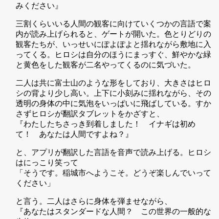
みください』
三割くらいいる人間の観客に向けていくつかの言語で案
内が読み上げられると、ゲートが開いた。色とりどりの
観客たちが、いっせいにぽよぽよと揺れながら敷地に入
ってくる。ヒロシは自分のほうにまっすぐ、鮮やかな緑
と黄色をした観客が二名やってくるのに気づいた。
二人は共に富士山のような形をしており、大きさはヒロ
シの背より少し高い。上下に小刻みに揺れながら、その
透明の身体の中に気泡をいっぱいに飛ばしている。すか
さずヒロシが翻訳タブレットをかざすと、
『わたしたちさっき到着しました！ イナギは初め
て！ あなたは人間ですよね？』
と、アプリが翻訳した言語を音声で読み上げる。ヒロシ
はにっこり笑って
「そうです。稲城市へようこそ。どうぞ楽しんでいって
ください」
と言う。二人はさらに身体を弾ませながら、
『あなたはスタンダードな人間？ この世界の一般的な