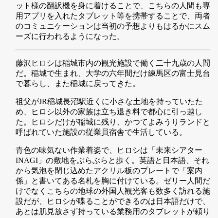
ット様の翻訳機を身に着けることで、こちらの人間も専
用アプリを入れたタブレット等を携帯することで、両者
のコミュニケーションは当初の予想よりもはるかにスム
ーズに行われるようになった。
藤沢ヒロシは稲城市内の観光施設で働く二十九歳の人間
だ。稲城で生まれ、大学の六年間だけ練馬区の富士見台
で暮らし、また稲城に戻ってきた。
祖父がJR稲城長沼駅近くに小さな土地を持っていたた
め、ヒロシ以外の家族は立ち退き料で都心に引っ越し
た。ヒロシだけが稲城に残り、かつてよみうりランドと
呼ばれていた施設の従業員宿舎で生活している。
青色の味気ない作業着姿で、ヒロシは「未来シアター
INAGI」の敷地をぶらぶらと歩く。英語と日本語、それ
から気泡を閉じ込めたアクリル板のプレートで「案内
係」と書いてある名札を胸に付けている。ゼリー人間だ
けでなくこちらの地球の外国人観光客も数多く訪れる施
設だが、ヒロシが喋ることができるのは日本語だけで、
あとは肌見放さず持っている業務用のタブレットが頼り