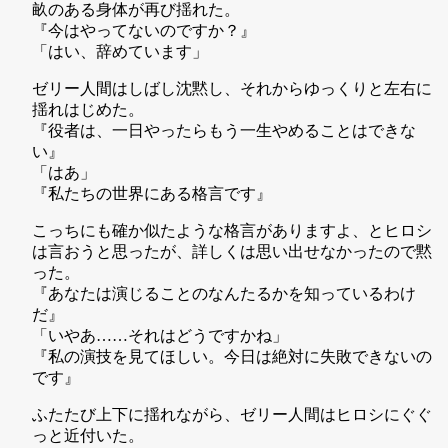
畝のある身体が再び揺れた。
『今はやってないのですか？』
「はい、辞めています」
ゼリー人間はしばし沈黙し、それからゆっくりと左右に
揺れはじめた。
『役者は、一日やったらもう一生やめることはできな
い』
「はあ」
『私たちの世界にある格言です』
こっちにも確か似たような格言がありますよ、とヒロシ
は言おうと思ったが、詳しくは思い出せなかったので黙
った。
『あなたは演じることのなんたるかを知っているわけ
だ』
「いやあ……それはどうですかね」
『私の演技を見てほしい。今日は絶対に失敗できないの
です』
ふたたび上下に揺れながら、ゼリー人間はヒロシにぐぐ
っと近付いた。