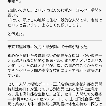
生物？』
と訊いてきた。ヒロシはほんのわずか、ほんの一瞬間を
置いて、
「はい。私はこの地球に住む一般的な人間です。名前は
ヒロシと言います。よろしくお願いします」
と伝えた。
東京都稲城市に次元の扉が開いて十年が経った。
都心から離れた多摩川沿いの緑豊かな街は、今や東洋一
とも称される芸術的な高層ビルが建ち並ぶメガロポリス
と化した。そのほとんどが、次元の扉の向こうからやっ
てきたゼリー人間の高度な技術によって設計・建築され
ている。
ゼリー人間は稲城ゲート（正式名称は東京都外部次元間
特別連絡口）が通じている別次元にある地球に生息す
る、最も高知能な生物だ。当初、ゼリー人間たちの容姿
──体長100から200センチメートル、主に円錐台様の透
明で柔軟な肉体、個体別に高彩度の体色を持ち、四肢は