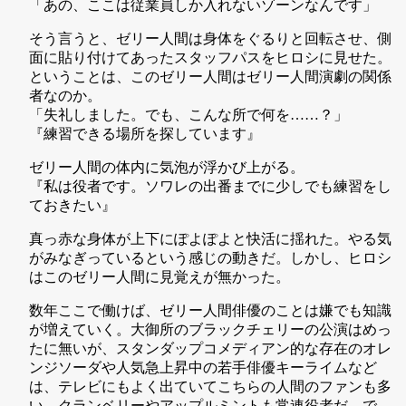
「あの、ここは従業員しか入れないゾーンなんです」
そう言うと、ゼリー人間は身体をぐるりと回転させ、側
面に貼り付けてあったスタッフパスをヒロシに見せた。
ということは、このゼリー人間はゼリー人間演劇の関係
者なのか。
「失礼しました。でも、こんな所で何を……？」
『練習できる場所を探しています』
ゼリー人間の体内に気泡が浮かび上がる。
『私は役者です。ソワレの出番までに少しでも練習をし
ておきたい』
真っ赤な身体が上下にぽよぽよと快活に揺れた。やる気
がみなぎっているという感じの動きだ。しかし、ヒロシ
はこのゼリー人間に見覚えが無かった。
数年ここで働けば、ゼリー人間俳優のことは嫌でも知識
が増えていく。大御所のブラックチェリーの公演はめっ
たに無いが、スタンダップコメディアン的な存在のオレ
ンジソーダや人気急上昇中の若手俳優キーライムなど
は、テレビにもよく出ていてこちらの人間のファンも多
い。クランベリーやアップルミントも常連役者だ。で