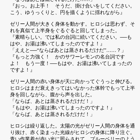
『おっ。お上手！ そうだ、掛け合いをしてください。
こう、ゆうっくりと、円を描くように揺れながら』
ゼリー人間が大きく身体を動かす。ヒロシは思わず、そ
れを真似て上半身をぐるぐると回してしまった。
『素晴らしい。では私の台詞に続いてください。──も
はや、お湯は沸いてしまったのですよ！』
「ええと──“ならばあとは蒸されるだけだ”……？」
『もっと力強く！ かのサワーレモンの名台詞です
よ！ もう一度！──もはや、お湯は沸いてしまったの
ですよ！』
ゼリー人間の赤い身体が天に向かってぐうっと伸びる。
ヒロシはまだ衰えきってはいなかった体幹でもって上半
身を回しながら、腹から声を出した。
「ならば、あとは蒸されるだけだ！」
『もはや、お湯は沸いてしまったのですよ！』
「ならば、あとは蒸されるだけだ！」
ヒロシは繰り返した。太陽の光がゼリー人間の身体を通
り抜け、赤く染まった光線がヒロシの身体に降り注ぐ。
青い作業着が赤い光に照らされて、ブルーベリーのよう