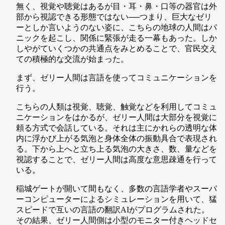
無く、視覚や聴覚はあるが目・耳・鼻・口等の器官は外
部から視認できる形態ではない──つまり、巨大なゼリ
ーとしか言いようのない姿に、こちらの地球の人間はパ
ニックを起こし、関係に緊張が走る一幕もあった。しか
しやがていくつかの共通点をみとめることで、官民交え
ての積極的な交流が始まった。
まず、ゼリー人間は言語を使ってコミュニケーションを
行う。
こちらの人類は視覚、聴覚、触覚などを利用してコミュ
ニケーションをはかるが、ゼリー人間は大部分を視覚に
頼る方式で会話している。それは主にかれらの透明な体
内に浮かび上がる気泡と身体全体の振動具合で表現され
る。下から上へと立ち上る気泡の大きさ、数、量などを
視認することで、ゼリー人間は高度な意思疎通を行って
いる。
稲城ゲートが開いて間もなく、多数の言語学者やスーパ
ーコンピューターによるシミュレーションを用いて、猛
スピードで互いの言語の翻訳AIがプログラムされた。
その結果、ゼリー人間側は小型のモニター付きヘッドセ