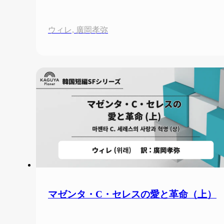
ウィレ, 廣岡孝弥
マゼンタ・C・セレスの愛と革命（上）