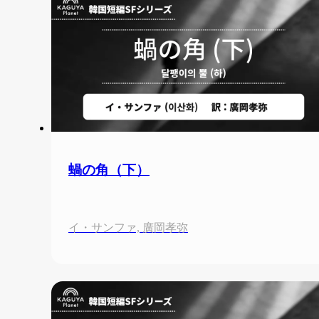
蝸の角（下）
イ・サンファ, 廣岡孝弥