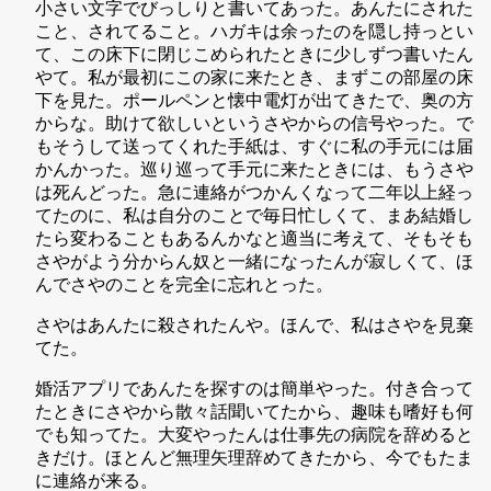
小さい文字でびっしりと書いてあった。あんたにされた
こと、されてること。ハガキは余ったのを隠し持っとい
て、この床下に閉じこめられたときに少しずつ書いたん
やて。私が最初にこの家に来たとき、まずこの部屋の床
下を見た。ポールペンと懐中電灯が出てきたで、奥の方
からな。助けて欲しいというさやからの信号やった。で
もそうして送ってくれた手紙は、すぐに私の手元には届
かんかった。巡り巡って手元に来たときには、もうさや
は死んどった。急に連絡がつかんくなって二年以上経っ
てたのに、私は自分のことで毎日忙しくて、まあ結婚し
たら変わることもあるんかなと適当に考えて、そもそも
さやがよう分からん奴と一緒になったんが寂しくて、ほ
んでさやのことを完全に忘れとった。
さやはあんたに殺されたんや。ほんで、私はさやを見棄
てた。
婚活アプリであんたを探すのは簡単やった。付き合って
たときにさやから散々話聞いてたから、趣味も嗜好も何
でも知ってた。大変やったんは仕事先の病院を辞めると
きだけ。ほとんど無理矢理辞めてきたから、今でもたま
に連絡が来る。