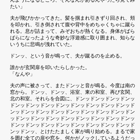
たい」
夫が飛びかかってきた。髪を掴まれ引きずり回され、頬
を叩かれ、引き倒されて腹や背中をめちゃくちゃに蹴ら
れる。息が詰まって、みぞおちが熱くなる。身体がばら
ばらになったような奇妙な浮遊感に取り囲まれ、知らな
いうちに悲鳴が洩れていた。
ドンッ、という音が鳴って、夫が蹴るのを止める。
誰かが玄関扉を叩いたらしかった。
「なんや」
夫の声に被さって、またドンッと音が鳴る。今度は南の
窓から。ドンッ、ドンッ、浴室、東の和室、再び玄関、
北の和室。それらを合図に、ドンッドンッドンッドンッ
ドンッドンッドンッドンッドンッドンッドンッドンッド
ンッドンッドンッドンッドンッドンッドンッドンッドン
ッドンッドンッドンッドンッドンッドンッドンッドンッ
ドンッドンッドンッドンッドンッドンッドンッドンッド
ンッドンッ、とけたたましく家が鳴り始める。まるで家
を囲む全ての扉や窓を、何かがノックしているようだっ