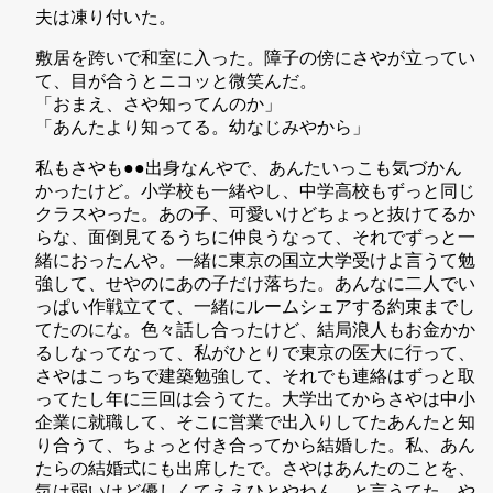
夫は凍り付いた。
敷居を跨いで和室に入った。障子の傍にさやが立ってい
て、目が合うとニコッと微笑んだ。
「おまえ、さや知ってんのか」
「あんたより知ってる。幼なじみやから」
私もさやも●●出身なんやで、あんたいっこも気づかん
かったけど。小学校も一緒やし、中学高校もずっと同じ
クラスやった。あの子、可愛いけどちょっと抜けてるか
らな、面倒見てるうちに仲良うなって、それでずっと一
緒におったんや。一緒に東京の国立大学受けよ言うて勉
強して、せやのにあの子だけ落ちた。あんなに二人でい
っぱい作戦立てて、一緒にルームシェアする約束までし
てたのにな。色々話し合ったけど、結局浪人もお金かか
るしなってなって、私がひとりで東京の医大に行って、
さやはこっちで建築勉強して、それでも連絡はずっと取
ってたし年に三回は会うてた。大学出てからさやは中小
企業に就職して、そこに営業で出入りしてたあんたと知
り合うて、ちょっと付き合ってから結婚した。私、あん
たらの結婚式にも出席したで。さやはあんたのことを、
気は弱いけど優しくてええひとやねん、と言うてた。や