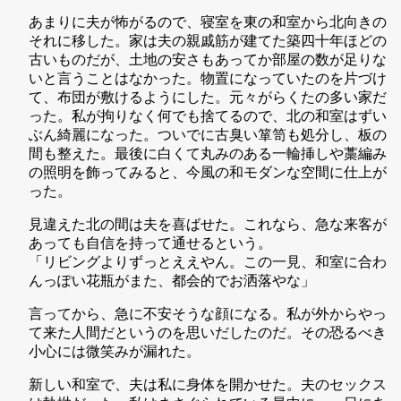
あまりに夫が怖がるので、寝室を東の和室から北向きの
それに移した。家は夫の親戚筋が建てた築四十年ほどの
古いものだが、土地の安さもあってか部屋の数が足りな
いと言うことはなかった。物置になっていたのを片づけ
て、布団が敷けるようにした。元々がらくたの多い家だ
った。私が拘りなく何でも捨てるので、北の和室はずい
ぶん綺麗になった。ついでに古臭い箪笥も処分し、板の
間も整えた。最後に白くて丸みのある一輪挿しや藁編み
の照明を飾ってみると、今風の和モダンな空間に仕上が
った。
見違えた北の間は夫を喜ばせた。これなら、急な来客が
あっても自信を持って通せるという。
「リビングよりずっとええやん。この一見、和室に合わ
んっぽい花瓶がまた、都会的でお洒落やな」
言ってから、急に不安そうな顔になる。私が外からやっ
て来た人間だというのを思いだしたのだ。その恐るべき
小心には微笑みが漏れた。
新しい和室で、夫は私に身体を開かせた。夫のセックス