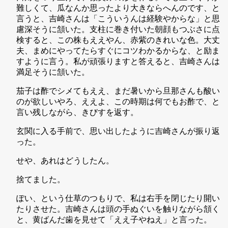
難しくて、瓜なんか思ったより大きならへんのです、と
言うと、吉崎さんは「こういうんは経験やからな」と思
慮深そうに頷いた。支柱に巻き付いた朝顔もつぶさに点
検すると、この株もええやん、赤紫のきれいな色。大丈
夫、まめにやってたらすぐにコツわかるからな、と励ま
すように言う。私が頑張りますと答えると、吉崎さんは
満足そうに頷いた。
茄子は酢でシメてもええ、まだ暑いから旦那さんも酸い
のが欲しいやろ、ええよ、この時期は何でもお酢で、と
言い残しながら、きびすを返す。
玄関に入る手前で、思い出したように吉崎さんが振り返
った。
せや、あれはどうしたん。
捨てました。
ぽい、という仕草のつもりで、私は右手を閉じたり開い
たりさせた。吉崎さんは頭の手ぬぐいを触りながら頷く
と、黄ばんだ歯を見せて「ええ子やねえ」と言った。