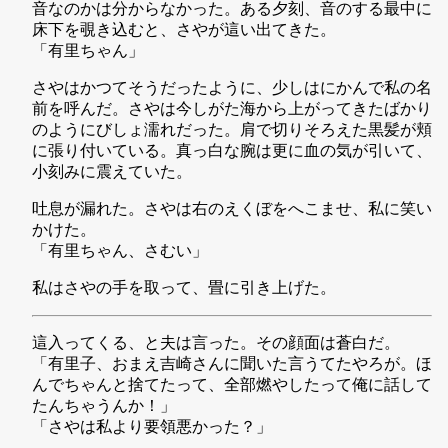
音なのかは分からなかった。ある夕刻、音のする最中に
床下を覗き込むと、さやが這い出てきた。
「有里ちゃん」
さやはかつてそうだったように、少しはにかんで私の名
前を呼んだ。さやは今しがた海から上がってきたばかり
のようにびしょ濡れだった。肩で切りそろえた黒髪が頬
に張り付いている。真っ白な腕は更に血の気が引いて、
小刻みに震えていた。
吐息が漏れた。さやは右のえくぼをへこませ、私に笑い
かけた。
「有里ちゃん、さむい」
私はさやの手を取って、畳に引き上げた。
這入ってくる、と夫は言った。その顔面は蒼白だ。
「有里子、おまえ吉崎さんに聞いた言うてたやろが。ほ
んでちゃんと捨てたって、全部燃やしたって俺に話して
たんちゃうんか！」
「さやは私より要領悪かった？」