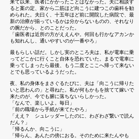
来て以来、医者にかかったことはなかった。夫に相談す
ると案の定、家から二筋ほど向こうに建つこの歯科を勧
められた。夫曰く、十五年ほど前に開院した病院で、最
新の治療が揃っているかは分からないものの、それなり
の腕だから、とのことだった。
「歯医者は近所の方がええんや。何回も行かなアカンか
も知れんし、通いやすいのが一番やろ」
最もらしい話だ。しかし実のところ夫は、私が電車に乗
ってどこかに行くこと自体を恐れていた。まるで電車に
乗ってしまったら最後、もう二度とここへ帰って来ない
とでも思っているようだった。
夜、私の身体をまさぐるたびに、夫は「向こうに帰りた
いと思わんの」と尋ねた。私が何もかもを捨てて嫁いで
来たのが、今でも腑に落ちないらしかった。
「なんで、楽しいよ。毎日」
「前の職場から手紙が来てたやろ」
「ええ？ シュレッダーしたのに、わざわざ繋いで読ん
だん？」
「帰るんか、向こうに」
「帰らん、あんたの傍におる。そのために来たんやも