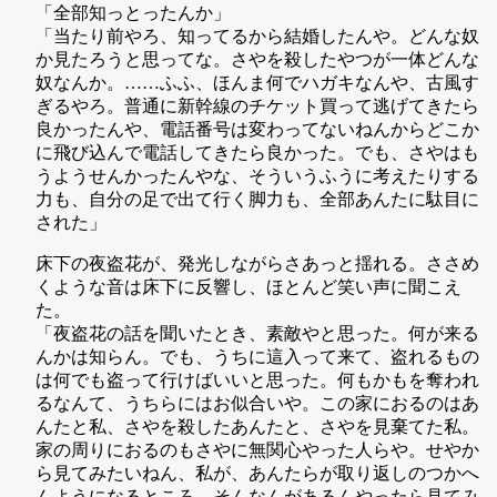
「全部知っとったんか」
「当たり前やろ、知ってるから結婚したんや。どんな奴
か見たろうと思ってな。さやを殺したやつが一体どんな
奴なんか。……ふふ、ほんま何でハガキなんや、古風す
ぎるやろ。普通に新幹線のチケット買って逃げてきたら
良かったんや、電話番号は変わってないねんからどこか
に飛び込んで電話してきたら良かった。でも、さやはも
うようせんかったんやな、そういうふうに考えたりする
力も、自分の足で出て行く脚力も、全部あんたに駄目に
された」
床下の夜盗花が、発光しながらさあっと揺れる。ささめ
くような音は床下に反響し、ほとんど笑い声に聞こえ
た。
「夜盗花の話を聞いたとき、素敵やと思った。何が来る
んかは知らん。でも、うちに這入って来て、盗れるもの
は何でも盗って行けばいいと思った。何もかもを奪われ
るなんて、うちらにはお似合いや。この家におるのはあ
んたと私、さやを殺したあんたと、さやを見棄てた私。
家の周りにおるのもさやに無関心やった人らや。せやか
ら見てみたいねん、私が、あんたらが取り返しのつかへ
んようになるところ、そんなんがあるんやったら見てみ