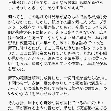
ら株分けしたげるでな、ほんならお家計も助かるやろ
し。そうしとき、な、そうするんがええで。
調べても、この地域で月見草が忌みものである根拠は分
からなかった。しかし、私はその話を気に入った。プラ
ンターの株をすべて引き抜いたあと、今度はこっそり東
側の和室の床下に植えた。床下は高さこそないが、広さ
は十畳ほどもあって、なかなかよい庭に思えた。私は秘
密裏に夜盗花を買い集めて、床下に敷き詰めていった。
床下に降りるたび、そこに満ちた冷たさは私をぞっとさ
せた。ここに閉じ込められていたさやは、どれほど心細
い思いをしただろう。絡みつく冷気を覆うように柔らか
い土を入れ、綺麗な花で埋めていく作業は、単調だが私
を慰めた。
床下の花畑は順調に成長した。一切日光が当たらないに
も関わらず、夕刻一度の水やりだけで夜盗花は満足らし
かった。いつ荒板を外しても彼らは華やかに微笑み、つ
ややかな花弁を開かせ続けていた。
そんな折、床下から奇妙な音が漏れているのに気づい
た。草が擦れるような音だが、果たして夜盗花の立てる