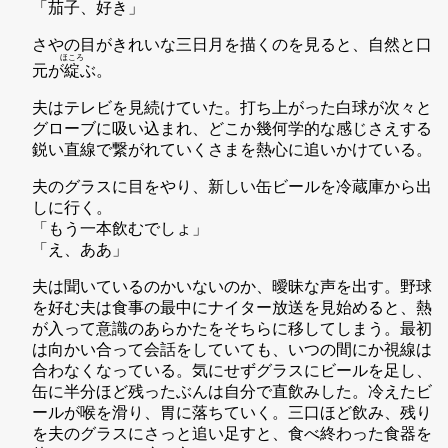
「茄子、好き」
さやの目がきれいな三日月を描くのを見ると、自然と口
ほころ
元が
綻
ぶ。
夫はテレビを見続けていた。打ち上がった白球が次々と
グローブに吸い込まれ、どこか幾何学的な感じさえする
鋭い直線で繋がれていくさまを熱心に追いかけている。
夫のグラスに目をやり、新しい缶ビールを冷蔵庫から出
しに行く。
「もう一本飲むでしょ」
「え、ああ」
夫は聞いているのかいないのか、曖昧な声を出す。野球
を好む夫は食事の最中にナイター放送を見始めると、熱
が入って意識のあらかたをそちらに移してしまう。最初
は向かい合って会話をしていても、いつの間にか視線は
合わなくなっている。気にせずグラスにビールを足し、
缶に半分ほど残ったぶんは自分で直飲みした。冷えたビ
ールが喉を滑り、胃に落ちていく。三口ほど飲み、残り
を夫のグラスにさっと追い足すと、食べ終わった食器を