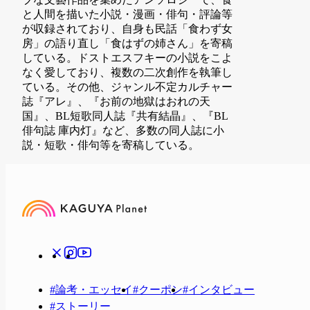
と人間を描いた小説・漫画・俳句・評論等
が収録されており、自身も民話「食わず女
房」の語り直し「食はずの姉さん」を寄稿
している。ドストエスフキーの小説をこよ
なく愛しており、複数の二次創作を執筆し
ている。その他、ジャンル不定カルチャー
誌『アレ』、『お前の地獄はおれの天
国』、BL短歌同人誌『共有結晶』、『BL
俳句誌 庫内灯』など、多数の同人誌に小
説・短歌・俳句等を寄稿している。
#
論考・エッセイ
#
クーポン
#
インタビュー
#
ストーリー