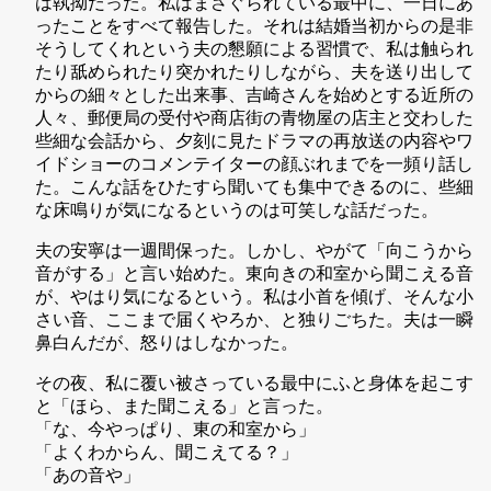
は執拗だった。私はまさぐられている最中に、一日にあ
ったことをすべて報告した。それは結婚当初からの是非
そうしてくれという夫の懇願による習慣で、私は触られ
たり舐められたり突かれたりしながら、夫を送り出して
からの細々とした出来事、吉崎さんを始めとする近所の
人々、郵便局の受付や商店街の青物屋の店主と交わした
些細な会話から、夕刻に見たドラマの再放送の内容やワ
イドショーのコメンテイターの顔ぶれまでを一頻り話し
た。こんな話をひたすら聞いても集中できるのに、些細
な床鳴りが気になるというのは可笑しな話だった。
夫の安寧は一週間保った。しかし、やがて「向こうから
音がする」と言い始めた。東向きの和室から聞こえる音
が、やはり気になるという。私は小首を傾げ、そんな小
さい音、ここまで届くやろか、と独りごちた。夫は一瞬
鼻白んだが、怒りはしなかった。
その夜、私に覆い被さっている最中にふと身体を起こす
と「ほら、また聞こえる」と言った。
「な、今やっぱり、東の和室から」
「よくわからん、聞こえてる？」
「あの音や」