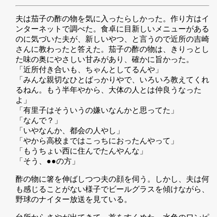
夫は茄子の酢の物を気に入ったらしかった。作り方はイ
ンターネットで調べた。食卓に目新しいメニューがある
のに気づいた夫が、新しいやつ、と言うので近所の吉崎
さんに教わったと答えた。茄子の酢の物は、きりっとし
た味の奥にやさしい甘みがあり、確かに旨かった。
「近所付き合いも、ちゃんとしてるんや」
「みんな親切なひとばっかりやで、いろいろ教えてくれ
るねん。もう半年やから、大体の人とは仲良うなった
よ」
「有里子はそういうの嫌いなんかと思ってた」
「なんで？」
「いやなんか、都会の人やし」
「やから高校まではこっちにおったんやって」
「もうちょい西に住んでたんやんな」
「そう、●●の方」
酢の物に箸を伸ばしつつ夫の顔を伺う。しかし、夫は何
も感じることがない様子でビールグラスを傾けながら、
野球のナイター放送を見ている。