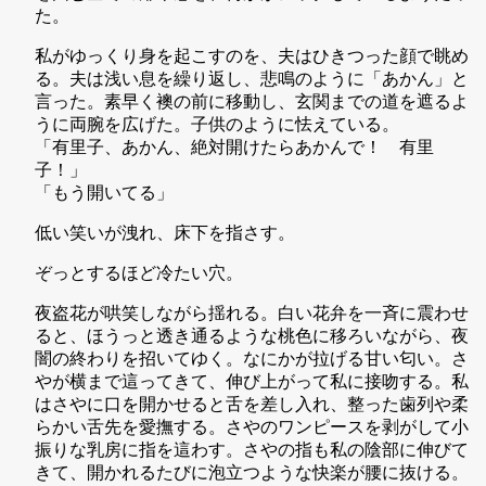
た。
私がゆっくり身を起こすのを、夫はひきつった顔で眺め
る。夫は浅い息を繰り返し、悲鳴のように「あかん」と
言った。素早く襖の前に移動し、玄関までの道を遮るよ
うに両腕を広げた。子供のように怯えている。
「有里子、あかん、絶対開けたらあかんで！ 有里
子！」
「もう開いてる」
低い笑いが洩れ、床下を指さす。
ぞっとするほど冷たい穴。
夜盗花が哄笑しながら揺れる。白い花弁を一斉に震わせ
ると、ほうっと透き通るような桃色に移ろいながら、夜
闇の終わりを招いてゆく。なにかが拉げる甘い匂い。さ
やが横まで這ってきて、伸び上がって私に接吻する。私
はさやに口を開かせると舌を差し入れ、整った歯列や柔
らかい舌先を愛撫する。さやのワンピースを剥がして小
振りな乳房に指を這わす。さやの指も私の陰部に伸びて
きて、開かれるたびに泡立つような快楽が腰に抜ける。