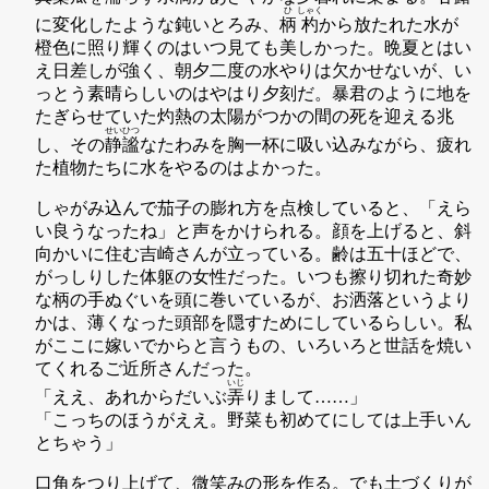
ひ
しゃく
に変化したような鈍いとろみ、
柄
杓
から放たれた水が
橙色に照り輝くのはいつ見ても美しかった。晩夏とはい
え日差しが強く、朝夕二度の水やりは欠かせないが、い
っとう素晴らしいのはやはり夕刻だ。暴君のように地を
たぎらせていた灼熱の太陽がつかの間の死を迎える兆
せい
ひつ
し、その
静
謐
なたわみを胸一杯に吸い込みながら、疲れ
た植物たちに水をやるのはよかった。
しゃがみ込んで茄子の膨れ方を点検していると、「えら
い良うなったね」と声をかけられる。顔を上げると、斜
向かいに住む吉崎さんが立っている。齢は五十ほどで、
がっしりした体躯の女性だった。いつも擦り切れた奇妙
な柄の手ぬぐいを頭に巻いているが、お洒落というより
かは、薄くなった頭部を隠すためにしているらしい。私
がここに嫁いでからと言うもの、いろいろと世話を焼い
てくれるご近所さんだった。
いじ
「ええ、あれからだいぶ
弄
りまして……」
「こっちのほうがええ。野菜も初めてにしては上手いん
とちゃう」
口角をつり上げて、微笑みの形を作る。でも土づくりが