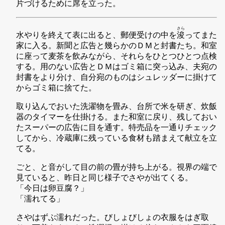
片づけるために席を立った。
さら
水やりを終えて表に出ると、郵便受けの中を
浚
ってまた
家に入る。新聞と広告と幾らかのＤＭと封書たち。和室
に座って麦茶を飲みながら、それらをひとつひとつ点検
する。用のない広告とＤＭはゴミ箱に突っ込み、夫宛の
封書をより分け、自分宛のものはシュレッダーに掛けて
からゴミ箱に捨てた。
取り込んでおいた洗濯物を畳み、台所で米を研ぎ、炊飯
器のタイマーを仕掛ける。また和室に戻り、残しておい
たスーパーの広告に目を通す。特売品を一通りチェック
してから、冷蔵庫に残っている食材も踏まえて献立を立
てる。
ごと、と音がして目の前の畳が持ち上がる。視界の端で
見ていると、昨日と同じ様子でさやが出てくる。
「今日は卵豆腐？」
「濡れてる」
さやはずぶ濡れだった。びしょびしょの衣服をはぎ取