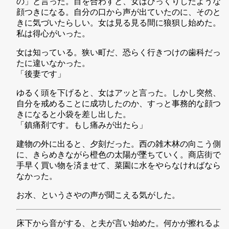
の」と言った。目を合わすと、女はびっくりしたような
顔つきになる。自分の口から声が出ていたのに、そのと
きに気づいたらしい。女は見る見る間に狼狽し始めた。
私は得心がいった。
女は知っている。狭い町だ、恐らく行きつけの歯科だっ
たに違いなかった。
「後妻です」
ゆるく頭を下げると、女はアッと言った。しかし突然、
自分を戒めることに成功したのか、すっと事務的な顔つ
きになると小袋を差し出した。
「鎮痛剤です。もし痛みが出たら」
建物の外に出ると、夕刻だった。西の雑木林の向こう側
に、きらめきながら橙色の太陽が墜ちていく。商店街で
手早く買い物を済ませて、菜園に水をやらなければなら
なかった。
お水、というさやの声が聞こえる気がした。
床下から音がする、と夫が言い始めた。何かが擦れるよ