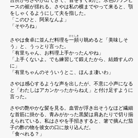
台所からさやが出てきて、首をすくめた。水色のワンピ
ースの裾が揺れる。さやは私の横までやって来ると、顎
をしゃくるようにして夫を指した。
「このひと、阿呆なんよ」
「そやろね」
ひと
しき
さやは食卓に並んだ料理を
一
頻
り眺めると「美味しそ
う」と、うっとり言った。
「有里ちゃん、お料理上手かったんやね」
「上手くないよ。でも練習して鍛えたから、結婚すんの
に」
「有里ちゃんのそういうとこ、ほんま凄いわ」
さやは感心するような声を出したが、不意に小声になる
と「わたしはアカンかったからねえ」と付け足すように
言った。
さやの艶やかな髪を見る。血管が浮き出そうなほど繊細
な首筋に掛かる、青みがかった黒髪は肩あたりで切り揃
えられている。私はさやを手招きすると、箸で摘んだ茄
子の酢の物を彼女の口に放り込んだ。
「食べれる？」