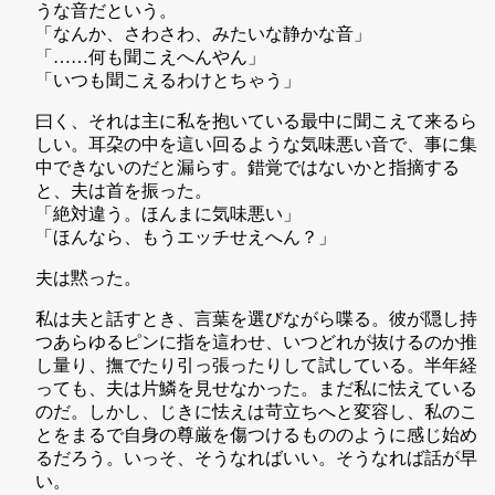
うな音だという。
「なんか、さわさわ、みたいな静かな音」
「……何も聞こえへんやん」
「いつも聞こえるわけとちゃう」
曰く、それは主に私を抱いている最中に聞こえて来るら
しい。耳朶の中を這い回るような気味悪い音で、事に集
中できないのだと漏らす。錯覚ではないかと指摘する
と、夫は首を振った。
「絶対違う。ほんまに気味悪い」
「ほんなら、もうエッチせえへん？」
夫は黙った。
私は夫と話すとき、言葉を選びながら喋る。彼が隠し持
つあらゆるピンに指を這わせ、いつどれが抜けるのか推
し量り、撫でたり引っ張ったりして試している。半年経
っても、夫は片鱗を見せなかった。まだ私に怯えている
のだ。しかし、じきに怯えは苛立ちへと変容し、私のこ
とをまるで自身の尊厳を傷つけるもののように感じ始め
るだろう。いっそ、そうなればいい。そうなれば話が早
い。