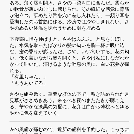
ある。薄く唇を開き、さやの耳朶を口に含んだ。柔らか
い軟骨が薄い肉ごしに感じられ、その繊細な感覚に背筋
が泡立つ。舐めたり舌を穴に差し入れたり、一頻り耳を
愛撫したのち首筋に移る。冷房では冷やしきれない、さ
やのぬるい体温を味わうために顔を埋める。
下腹部に指を伸ばすと、さやはふふふ、と息をこぼし
た。水気を取ったばかりの髪の匂いを胸一杯に吸い込
む。蜜の香りが膨らんだ。さや、いい匂いする。花の匂
い。低く言いながら奥を開くと、さやは私にしなだれか
かって呻いた。溶けるような吐息の奥に、白い花弁が揺
れる。
「有里ちゃん、」
「もうあいてる」
さやを組み敷く。華奢な肢体の下で、敷き詰められた月
見草がささめきあう。来るべき夜のまたたきが聴こえ
る。華やかな漆黒の気配に、花弁は白から薄桃へとゆる
やかに色を変えていく。
左の奥歯が痛むので、近所の歯科を予約した。こっちに