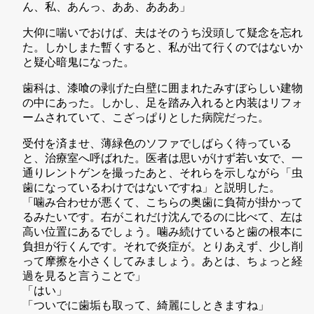
ん、私、あんっ、ああ、あああ」
大仰に喘いでおけば、夫はそのうち没頭して疑念を忘れ
た。しかしまた暫くすると、私が出て行くのではないか
と疑心暗鬼になった。
歯科は、漆喰の剥げた白壁に囲まれたみすぼらしい建物
の中にあった。しかし、足を踏み入れると内装はリフォ
ームされていて、こざっぱりとした病院だった。
受付を済ませ、薄緑色のソファでしばらく待っている
と、治療室へ呼ばれた。医者は思いがけず若い女で、一
通りレントゲンを撮ったあと、それらを示しながら「虫
歯になっているわけではないですね」と説明した。
「噛み合わせが悪くて、こちらの奥歯に負荷が掛かって
るみたいです。右がこれだけ沈んでるのに比べて、左は
高い位置にあるでしょう。噛み続けていると歯の根本に
負担が行くんです。それで炎症が。とりあえず、少し削
って摩擦を小さくしてみましょう。あとは、ちょっと経
過を見ると言うことで」
「はい」
「ついでに歯垢も取って、綺麗にしときますね」