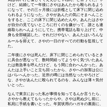
けど、結婚して一年後にさやはあんたから殴られるよう
になって、その三ヶ月後には折檻として床下に閉じ込め
られるようになった。さやがあんたの気にそまへんこと
をすると、ここの床下に閉じ込めたんや。あんたはさや
が自分の見てないところに行くのを嫌がって、誰とも連
絡取られへんようにしてた。携帯電話も取り上げて、中
身も全部確認した。それだけやない、あんたはいろんな
こしら
ルールを
拵
えて、さやの一日のすべての行動を監視して
た。
二年後にさやは死んだ。床下に閉じこめられているとき
に具合が悪なって、数時間経ってようやく気づいたあん
たは救急車を呼んだけど、もう間に合わへんかった。あ
んたは上手いこと立ち回ったから、さやへの加害は公に
はバレへんかった。近所の噂には当然なったやろけど
な、さやがあんたに殴られてるのを、みんなは薄々気付
いとった。
なんで東京におった私が事情を知ってるんか言うたら、
さやから教えてもらったからや。さやは死ぬ少し前に、
私宛に手紙を書いとった。年賀状用のハガキの裏面に、