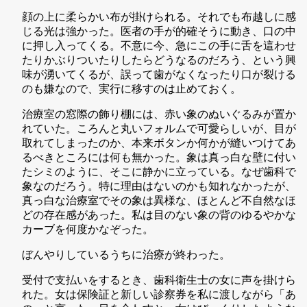
顔の上に柔らかい布が掛けられる。それでも布越しに感
じる光は強かった。医者の手が的確そうに動き、口の中
に押し入ってくる。不意に今、急にこの手に舌を這わせ
たりかぶりついたりしたらどうなるのだろう、という興
味が湧いてくるが、誤って歯がなくなったり口が裂ける
のも嫌なので、実行に移すのは止めておく。
治療室の窓際の飾り棚には、赤い象のぬいぐるみが置か
れていた。ころんと丸いフォルムで可愛らしいが、目が
取れてしまったのか、本来ボタンか何かが縫いつけてあ
るべきところには何も無かった。象は真っ白な壁に付い
たシミのように、そこに静かに立っている。なぜ歯科で
象なのだろう。特に理由はないのかも知れなかったが、
真っ白な治療室でその象は異様な、ほとんど不自然なほ
どの存在感があった。私は目のない象の背のゆるやかな
カーブを何度かなぞった。
ぼんやりしているうちに治療が終わった。
受付で支払いをするとき、歯科衛生士の女に声を掛けら
れた。女は保険証と新しい診察券を私に渡しながら「あ