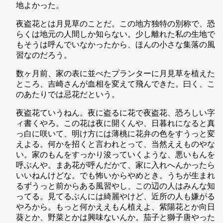
地よかった。
夜盗花とは月見草のことだ。この地方独特の別称で、恐
らくは地元の人間しか知らない。少し離れた私の生地で
もそうは呼んでいなかったから、ほんの小さな集落の風
習なのだろう。
数ヶ月前、家の表に並べたプランターに月見草を植えた
ところ、吉崎さんが血相を変えて飛んできた。曰く、こ
のあたりでは忌花だという。
夜盗花ていうねん。夜に盗るに花で夜盗花、恐ろしい字
ィ書くやろ。この花は夜に開くんや、日暮れになると真
っ白に咲いて、明け方には薄桃に花弁の色をすうっと変
えよる。何かを招くと言われとって、当然ええものやな
い。家のもんをすっかり浚っていくような、悪いもんを
呼ぶんや。まあ花が呼んだかて、家に入れへんかったら
いいねんけどな。でも怖いからやめとき。うちが生まれ
るずうっと前からある風習やし、この辺の人はみんな知
ってる。見てるぶんには綺麗やけど、近所の人も嫌がる
やろから。もっと何かええもん植えよ、紫陽花とか向日
葵とか、野菜とかは興味ないんか。茄子と獅子唐やった