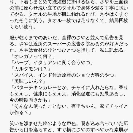
り、下着もまとめて洗濯機に掛ける傍ら、さやを三面鏡
の前に座らせ洗い立てのタオルで身体や髪を丁寧に拭い
てやる。タオルの生地が肌に触れるたび、さやはくすぐ
ったそうに笑う。タオル一枚では足りなくて、結局四枚
くらい使う。
服が乾くまでのあいだ、全裸のさやと並んで広告を見
る。さやは近所のスーパーの広告を眺めるのが好きだっ
た。さやは食材のひとつひとつを指して、私に訊ねる。
「オレガノって何？」
「ハーブ、イタリアンに良く合うやつ」
「カルダモンは？」
「スパイス、インド付近原産のショウガ科のやつ」
「美味しいん？」
「バターチキンカレーとか、チャイに入れたらな。香り
もええし、健康にもええよ。消化促進にも効果あるし、
今の時期向きかも」
「そんなん使ったことない。有里ちゃん、家でチャイと
か作る？」
笑いを滲ませた鈴のような声色。覗き込み合っていた広
告から目を逸らすと、すぐ横にさやのすべやかな素肌が