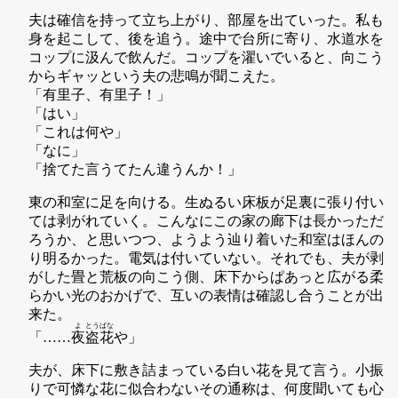
夫は確信を持って立ち上がり、部屋を出ていった。私も
身を起こして、後を追う。途中で台所に寄り、水道水を
コップに汲んで飲んだ。コップを濯いでいると、向こう
からギャッという夫の悲鳴が聞こえた。
「有里子、有里子！」
「はい」
「これは何や」
「なに」
「捨てた言うてたん違うんか！」
東の和室に足を向ける。生ぬるい床板が足裏に張り付い
ては剥がれていく。こんなにこの家の廊下は長かっただ
ろうか、と思いつつ、ようよう辿り着いた和室はほんの
り明るかった。電気は付いていない。それでも、夫が剥
がした畳と荒板の向こう側、床下からぱあっと広がる柔
らかい光のおかげで、互いの表情は確認し合うことが出
来た。
よ
とう
ばな
「……
夜
盗
花
や」
夫が、床下に敷き詰まっている白い花を見て言う。小振
りで可憐な花に似合わないその通称は、何度聞いても心