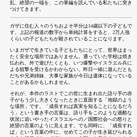
乱、絶望の一端を、この掌編を読んでいる私たちに突き
つけてきます。
ガザに住む人々のうちおよそ半分は14歳以下の子どもで
す。上記の報道の数字から単純計算をすると、2万人強
くらいの子どもたちが殺されていることになります。
いまガザで生きている子どもたちにとって、世界はまっ
たく安全な場所ではありません。通っていた学校は焼き
払われ、外で遊びたくとも、いつ爆撃やイスラエル兵に
よる狙撃を受けるかわからない。昨日一緒に遊んだとも
だちや兄弟姉妹、大事な家族が今日は遺体になっている
ことがあるかもしれません。
それが、本作のラストでこの世に生まれ出た語り手の赤
子がもう少し大きくなったときに直面する「地獄のよう
な場所」です。「成長すれば真実を知ることになるだろ
う」という書き手の言葉は、語り手をこのような過酷な
状況に追いやったイスラエルへの／国際社会への怒りと
絶望の言葉のように見えます。でも同時に、「成長すれ
ば」という言葉の中に、せめてこの子が生き延びられる