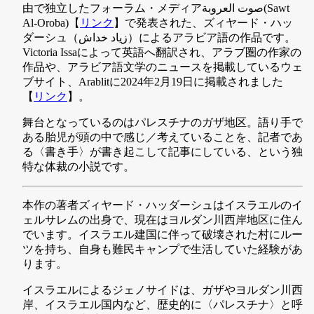
由で独立したフォーラム・メディアصوت العروبة(Sawt
Al-Oroba)【
リンク
】で発表された、ズィヤード・ハッ
ダーシュ（زياد خداش）によるアラビア語の作品です。
Victoria Issaによって英語へ翻訳され、アラブ圏の作家の
作品や、アラビア語文学のニュースを掲載しているウェ
ブサイト、Arablitに2024年2月19日に掲載されました
【
リンク
】。
舞台となっているのはパレスチナのガザ地区。語り手で
ある胎児が頭の中で感じ／考えていることを、記者であ
る〈書き手〉が書き起こして記事にしている、という独
特な体裁の小説です。
本作の著者ズィヤード・ハッダーシュはイスラエルのイ
ェルサレムの出身で、現在はヨルダン川西岸地区に住ん
でいます。イスラエル建国に伴って破壊された村にルー
ツを持ち、自身も難民キャンプで生活していた経験があ
ります。
イスラエルによるジェノサイドは、ガザやヨルダン川西
岸、イスラエル国内など、歴史的に〈パレスチナ〉と呼