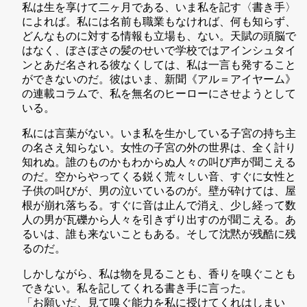
私は生を享けて二ヶ月である、いま私を記す〈書き手〉
によれば。私には名前も職業もなければ、何も知らず、
どんなものに対する情報も立場も、ない。天賦の頭脳で
はなく、ぼさぼさの髪のせいで学校ではアインシュタイ
ンとあだ名される彼なくしては、私は一言も発すること
ができないのだ。彼はいま、新聞《アル＝アイヤーム》
の連載コラムで、私を無名のヒーローにさせようとして
いる。
私には言葉がない。いま私を生かしている子宮の持ち主
の名さえ知らない。女性の子宮の外の世界は、全く計り
知れぬ。誰のものかもわからぬ人々の叫び声が聞こえる
のだ。空からやってくる鋭く荒々しい音、すぐに女性と
子供の叫びが、男の泣いているのが。壁が砕けては、屋
根が崩れ落ちる。すぐに音は止んで消え、少し経って数
人の男が瓦礫から人々を引きずり出すのが聞こえる。あ
るいは、誰も来ないこともある。そして沈黙が残酷に残
るのだ。
しかしながら、私は物を見ることも、香りを嗅ぐことも
できない。私を記してくれる書き手に言った。
「お願いだ、見て嗅ぐ能力を私に授けてくれはしまい