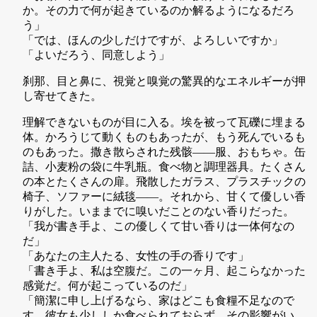
か。その力で何が起きているのか解るようになるだろ
う」
「では、ほんの少しだけですが、よろしいですか」
「よいだろう、同意しよう」
刹那、目と鼻に、視覚と嗅覚の驚異的なエネルギーが押
し寄せてきた。
理解できないものが目に入る。埃を被って瓦礫に埋まる
体。かろうじて動くものもあったが、もう死んでいるも
のもあった。撒き散らされた残骸——服、おもちゃ。缶
詰、小麦粉の袋に牛乳瓶。食べ物と調理器具。たくさん
の本とたくさんの扉。飛散したガラス、プラスチックの
椅子、ソファーに絨毯——。それから、甘くて優しい香
りがした。いままでに嗅いだことのない香りだった。
「我が書き手よ、この優しくて甘い香りは一体何なの
だ」
「あなたの主人たる、女性の手の香りです」
「書き手よ、私は空腹だ。この一ヶ月、起こらなかった
感覚だ。何が起こっているのだ」
「簡潔に申し上げるなら、家はどこも食糧不足なので
す。彼女も少ししか食べられておらず、その影響がい