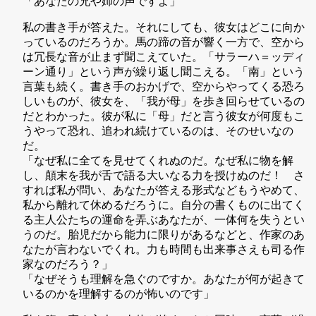
「あなたの兄や姉の声ですよ」
私の書き手が答えた。それにしても、彼女はどこに向か
っているのだろうか。馬の蹄の音が響く一方で、空から
は冗長な音が止まず聞こえていた。「サラーハ＝ッディ
ーン通り」という声が繰り返し聞こえる。「南」という
言葉も続く。書き手のおかげで、空からやってくる恐ろ
しいものが、彼女を、「我が母」を歩き回らせているの
だとわかった。彼が私に「母」だと言う彼女が何度もこ
うやって恐れ、追われ続けているのは、そのせいなの
だ。
「なぜ私に全てを見せてくれぬのだ。なぜ私に物を解
し、顛末を我が舌で語る大いなる力を授けぬのだ！ さ
すれば私が問い、あなたが答える形式などもうやめて、
私から離れて休めるだろうに。自分の書くものに出てく
る主人公たちの運命を弄ぶあなたが、一体何を失うとい
うのだ。胎児だから能力に限りがあるなどと、作家のあ
なたが言わないでくれ。力も時間も出来事さえも司る作
家なのだろう？」
「なぜそうも理解を急ぐのですか。あなたが何が起きて
いるのかを理解するのが怖いのです」