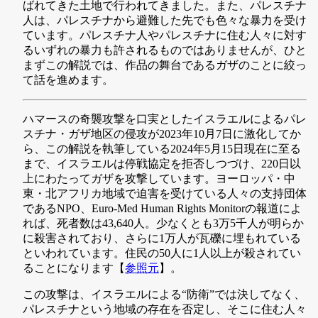
ばれてきた土地で行われてきました。また、パレスチナ
人は、パレスチナから避難した先でも色々な暴力を受け
ています。パレスチナ人やパレスチナに住む人々に対す
るいずれの暴力も許されるものではありませんが、ひと
まずこの解説では、作品の舞台であるガザのことに絞っ
て話を進めます。
ハマースの奇襲攻撃を口実としたイスラエルによるパレ
スチナ・ガザ地区の侵攻が2023年10月7日に激化してか
ら、この解説を執筆している2024年5月15日現在に至る
まで、イスラエルは停戦協定を拒否しつづけ、220日以
上にわたってガザを攻撃しています。ヨーロッパ・中
東・北アフリカ地域で迫害を受けている人々の支持団体
であるNPO、Euro-Med Human Rights Monitorの報道によ
れば、死者数は43,640人。少なくとも3万5千人が明らか
に殺害されており、さらに1万人が瓦礫に埋もれている
といわれています。住民の50人に1人以上が殺されてい
ることになります【
参照元
】。
この攻撃は、イスラエルによる“防衛”では決してなく、
パレスチナという地域の存在を否定し、そこに住む人々