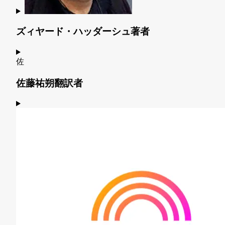
ズィヤード・ハッダーシュ
著者
佐
佐藤祐朔
翻訳者