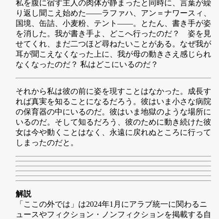
私を腹に宿す主人の肉体が静まったと同時に、言葉が繰
り返し聞こえ始めた——ラファハ、アン＝ナワースィ、
国境、缶詰、小麦粉、テント——。とたん、書き手が姿
を消した。我が書き手よ、どこへ行ったのだ？ 姿を見
せてくれ、まだ二つほど尋ねたいことがある。なぜ我が
耳が聞こえなくなった上に、我が母の動きさえ感じられ
なくなったのだ？ 私はどこにいるのだ？
それから私は彼の前に姿を現すことはなかった。成長す
れば真実を知ることになるだろう。彼はいま小さな病院
の保育器の中にいるのだ。彼はいま地獄のような場所に
いるのだ。そして知るだろう、彼のために動き続けた彼
女は今や動くことはなく、永遠に戻れぬところに行って
しまったのだと。
解説
「ここの外では」は2024年1月にアラブ統一に関わるニ
ュースやフィクション・ノンフィクションを掲載する自