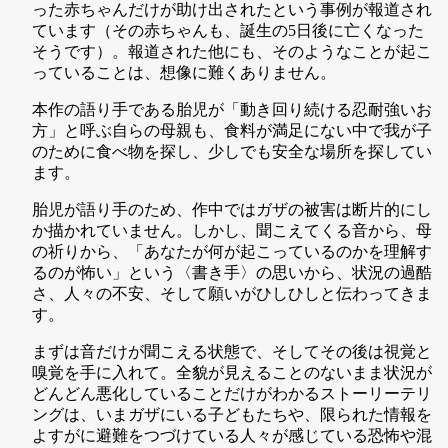
った赤ちゃんだけが助け出されたという事例が報道され
ています（その赤ちゃんも、誕生の5日後に亡くなった
そうです）。報道された他にも、そのようなことが起こ
っていることは、想像に難くありません。
本作の語り手である胎児が「動き回り続ける忍耐強いお
方」と呼ぶ自らの母親も、食料が満足にない中で我が子
のために食べ物を探し、少しでも安全な場所を探してい
ます。
胎児が語り手のため、作中ではガザの被害は断片的にし
か描かれていません。しかし、聞こえてくる音から、母
の祈りから、「あなたが何が起こっているのかを理解す
るのが怖い」という〈書き手〉の思いから、状況の過酷
さ、人々の不安、そして願いがひしひしと伝わってきま
す。
まずは音だけが聞こえる状態で、そしてその後は視覚と
嗅覚を手に入れて。全貌が見えることのないまま状況が
どんどん悪化していることだけがわかるストーリーテリ
ングは、いまガザにいる子どもたちや、限られた情報を
よすがに避難をつづけている人々が感じている恐怖や混