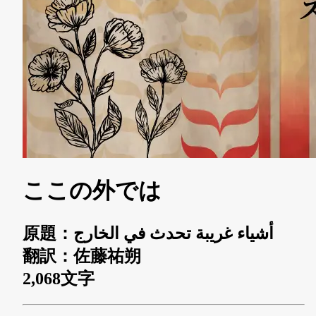
ここの外では
原題：أشياء غريبة تحدث في الخارج
翻訳：佐藤祐朔
2,068文字