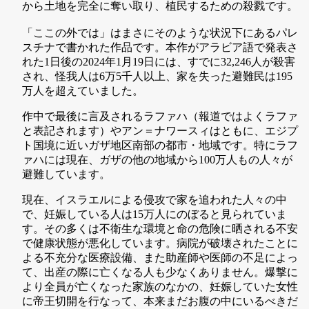
から土地を完全に奪い取り、植民するための殺戮です。
「ここの外では」はまさにそのような状況下にあるパレ
スチナで書かれた作品です。本作がアラビア語で発表さ
れた1日後の2024年1月19日には、すでに32,246人が殺害
され、怪我人は6万5千人以上、家を失った避難民は195
万人を超えていました。
作中で最後に言及されるラファハ（報道ではよくラファ
と表記されます）やアン＝ナワースィはともに、エジプ
ト国境に近いガザ地区南部の都市・地域です。特にラフ
ァハには現在、ガザの他の地域から100万人もの人々が
避難しています。
現在、イスラエルによる侵攻で家を追われた人々の中
で、妊娠している人は15万人にのぼると見られていま
す。その多くは不衛生な環境と命の危険に晒される不安
で健康状態が悪化しています。病院が破壊されたことに
よる不充分な医療設備、また助産師や医師の不足によっ
て、出産の際に亡くなる人も少なくありません。爆撃に
より全員が亡くなった家族のなかの、妊娠していた女性
に帝王切開を行なって、本来まだお腹の中にいるべきだ