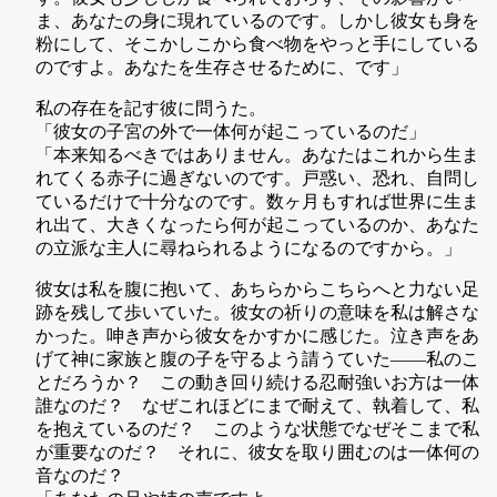
ま、あなたの身に現れているのです。しかし彼女も身を
粉にして、そこかしこから食べ物をやっと手にしている
のですよ。あなたを生存させるために、です」
私の存在を記す彼に問うた。
「彼女の子宮の外で一体何が起こっているのだ」
「本来知るべきではありません。あなたはこれから生ま
れてくる赤子に過ぎないのです。戸惑い、恐れ、自問し
ているだけで十分なのです。数ヶ月もすれば世界に生ま
れ出て、大きくなったら何が起こっているのか、あなた
の立派な主人に尋ねられるようになるのですから。」
彼女は私を腹に抱いて、あちらからこちらへと力ない足
跡を残して歩いていた。彼女の祈りの意味を私は解さな
かった。呻き声から彼女をかすかに感じた。泣き声をあ
げて神に家族と腹の子を守るよう請うていた——私のこ
とだろうか？ この動き回り続ける忍耐強いお方は一体
誰なのだ？ なぜこれほどにまで耐えて、執着して、私
を抱えているのだ？ このような状態でなぜそこまで私
が重要なのだ？ それに、彼女を取り囲むのは一体何の
音なのだ？