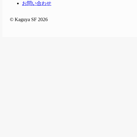
お問い合わせ
© Kaguya SF 2026