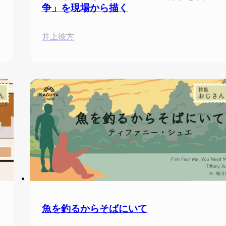
争」を現場から描く
栗太, 山崎朝日
井上彼方
魚を釣るからそばにいて