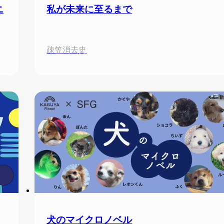
私が未来に至るまで
ニ
疎笠消去史
犬のマイクロノベル