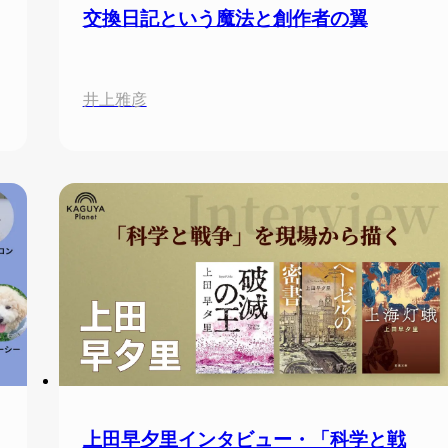
交換日記という魔法と創作者の翼
井上雅彦
上田早夕里インタビュー・「科学と戦