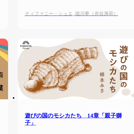
ティファニー・シュエ, 堀川夢（岸谷薄荷）
遊びの国のモシカたち 14章「親子獅
子」