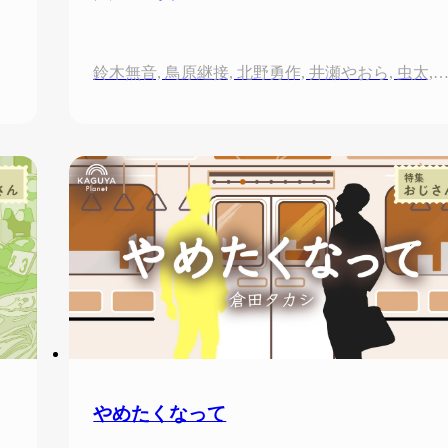
鈴木無音, 鳥原継接, 北野勇作, 井瀬やおら, 虫太, いわかみあ, 師田隆由, 朝本箍, 無川凡二, 瑠東睦果, 藤田雅矢, 曾根崎十三, 関元聡, 谷脇
やめたくなって